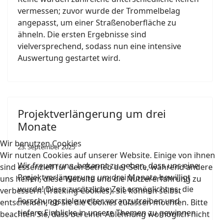
vermessen; zuvor wurde der Trommelbelag
angepasst, um einer Straßenoberfläche zu
ähneln. Die ersten Ergebnisse sind
vielversprechend, sodass nun eine intensive
Auswertung gestartet wird.
Projektverlängerung um drei
Monate
Wir benutzen Cookies
23. September 2025
Wir nutzen Cookies auf unserer Website. Einige von ihnen
Wir freuen uns, bekannt zu geben, dass uns eine
sind essenziell für den Betrieb der Seite, während andere
Projektverlängerung um drei Monate bewilligt
uns helfen, diese Website und die Nutzererfahrung zu
wurde! Diese zusätzliche Zeit ermöglicht es, die
verbessern (Tracking Cookies). Sie können selbst
Forschungsziele weiter voranzutreiben und
entscheiden, ob Sie die Cookies zulassen möchten. Bitte
tiefere Einblicke in unsere Themen zu gewinnen.
beachten Sie, dass bei einer Ablehnung womöglich nicht