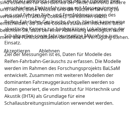
Die HEAD acoustics GmbH und das ika rüsteten zwei
sind essenziell für den Betrieb der Seite, während andere
verschiedene Elektrofahrzeuge mit Messequipment
uns helfen, diese Website und die Nutzererfahrung zu
aus und führten Nah- und Fernfeldmessungen des
verbessern (Tracking Cookies). Sie können selbst
Reifen-Fahrbahn-Geräuschs durch. Hierbei kamen eine
entscheiden, ob Sie die Cookies zulassen möchten. Bitte
akustische Kamera zur hochpräzisen Lokalisierung der
beachten Sie, dass bei einer Ablehnung womöglich nicht
Schallquellen sowie fahrzeugseitige Mikrofone zum
mehr alle Funktionalitäten der Seite zur Verfügung stehen.
Einsatz.
Akzeptieren
Ablehnen
Ziel der Messungen ist es, Daten für Modelle des
Reifen-Fahrbahn-Geräuschs zu erfassen. Die Modelle
werden im Rahmen des Forschungsprojekts BaLSaM
entwickelt. Zusammen mit weiteren Modellen der
dominanten Fahrzeuggeräuschquellen werden so
Daten generiert, die vom Institut für Hörtechnik und
Akustik (IHTA) als Grundlage für eine
Schallausbreitungssimulation verwendet werden.